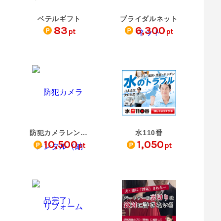
ベテルギフト
ブライダルネット
83
6,300
pt
pt
防犯カメラレンタル（納…
水110番
10,500
1,050
pt
pt