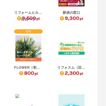
リフォームヒカーク
探偵の窓口
9,500
9,300
pt
pt
iOS
FLOWER（初回購入）
リフォスム（旧：ヌリカ…
800
2,300
pt
pt