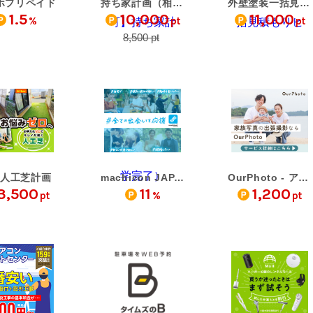
ホプリペイド
持ち家計画（相談・見学…
外壁塗装一括見積もりヒ…
1.5
10,000
11,000
%
pt
pt
8,500 pt
人工芝計画
machicon JAPAN - 街コン…
OurPhoto - アワーフォト
3,500
11
1,200
pt
%
pt