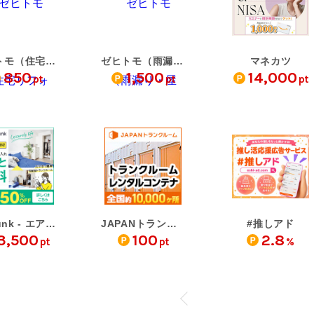
ゼヒトモ（住宅リフォー…
ゼヒトモ（雨漏り・屋根…
マネカツ
850
1,500
14,000
pt
pt
pt
airtrunk - エアトランク
JAPANトランクルーム
#推しアド
3,500
100
2.8
pt
pt
%