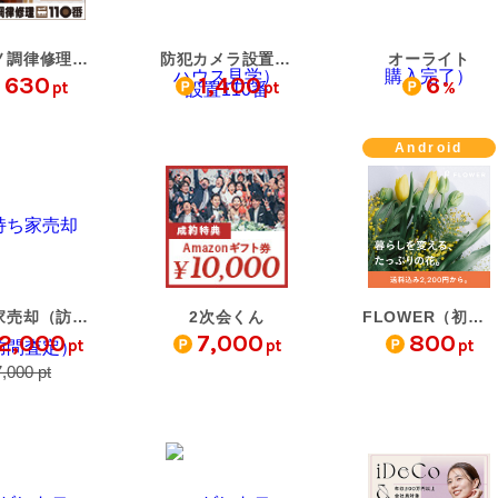
ピアノ調律修理110番
防犯カメラ設置110番
オーライト
630
1,400
6
pt
pt
%
Android
持ち家売却（訪問査定）
2次会くん
FLOWER（初回購入）
12,000
7,000
800
pt
pt
pt
,000 pt