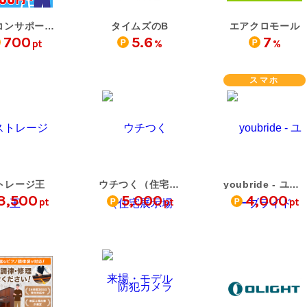
エアコンサポートセンタ…
タイムズのB
エアクロモール
700
5.6
7
pt
%
%
スマホ
トレージ王
ウチつく（住宅展示場来…
youbride - ユーブライド…
3,500
5,000
4,000
pt
pt
pt