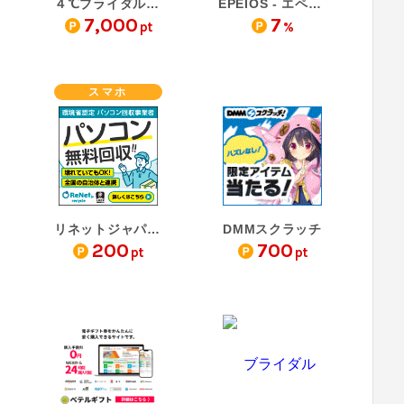
４℃ブライダル（結婚指輪…
EPEIOS - エペイオス
7,000
7
pt
%
スマホ
リネットジャパン（パソ…
DMMスクラッチ
200
700
pt
pt