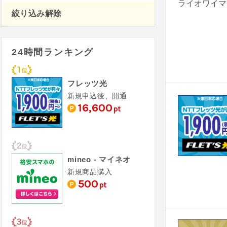
絞り込み解除
24時間ランキング
フレッツ光
新規申込後、開通
16,600
pt
mineo - マイネオ
新規商品購入
500
pt