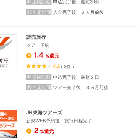
通帳記載
申込完了後、最短30分
判定期間
入金完了後、２ヵ月前後
読売旅行
ツアー予約
1.4
%還元
4.3
（ 3件 ）
通帳記載
申込完了後、最短２日
判定期間
ツアー完了後、３ヵ月前後
JR東海ツアーズ
新規WEB予約後、旅行日程完了
2
%還元