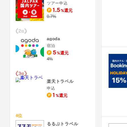
ツアー申込
1.5
%還元
0.7%
agoda
宿泊
5
%還元
4%
楽天トラベル
申込
1
%還元
4位
るるぶトラベル