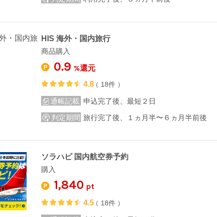
HIS 海外・国内旅行
商品購入
0.9
%還元
4.8
（ 18件 ）
通帳記載
申込完了後、最短２日
判定期間
旅行完了後、１ヵ月半〜６ヵ月半前後
ソラハピ 国内航空券予約
購入
1,840
pt
4.5
（ 18件 ）