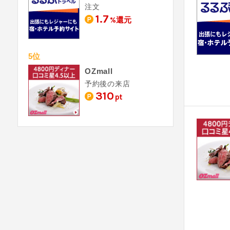
注文
1.7
%還元
5位
OZmall
予約後の来店
310
pt