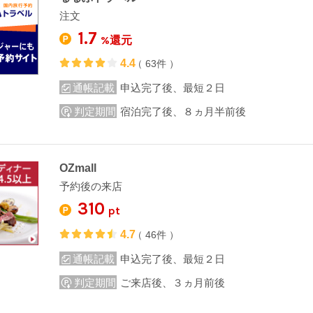
注文
1.7
%還元
4.4
（ 63件 ）
通帳記載
申込完了後、最短２日
判定期間
宿泊完了後、８ヵ月半前後
OZmall
予約後の来店
310
pt
4.7
（ 46件 ）
通帳記載
申込完了後、最短２日
判定期間
ご来店後、３ヵ月前後