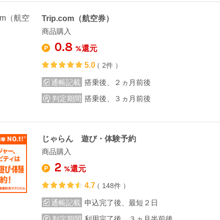
Trip.com（航空券）
商品購入
0.8
%還元
5.0
（ 2件 ）
通帳記載
搭乗後、２ヵ月前後
判定期間
搭乗後、３ヵ月前後
じゃらん 遊び・体験予約
商品購入
2
%還元
4.7
（ 148件 ）
通帳記載
申込完了後、最短２日
判定期間
利用完了後、３ヵ月半前後