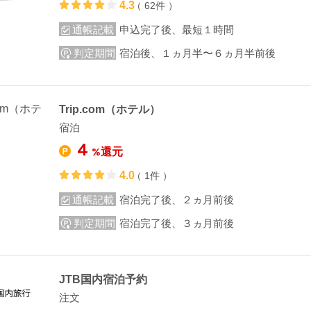
4.3
（ 62件 ）
通帳記載
申込完了後、最短１時間
判定期間
宿泊後、１ヵ月半〜６ヵ月半前後
Trip.com（ホテル）
宿泊
4
%還元
4.0
（ 1件 ）
通帳記載
宿泊完了後、２ヵ月前後
判定期間
宿泊完了後、３ヵ月前後
JTB国内宿泊予約
注文