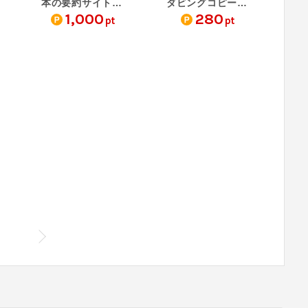
本の要約サイトflier（フ…
ダビングコピー革命
1,000
280
pt
pt