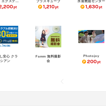
外構・エクステリアパー…
プラスキューブ
水道救急センター
2,200
1,210
1,630
pt
pt
pt
Photojoy
し安心 クラ
Famm 無料撮影
200
シアン
会
pt