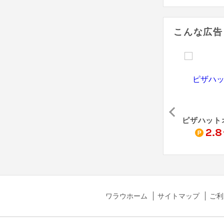
こんな広告
魚屋路の宅配（すかいらーくの宅配）
から好しの宅配（すかいらーくの宅配）
ステーキガストの宅配（すかいらーくの宅配）
1.6
1.6
2.8
%
%
%
ワラウホーム
サイトマップ
ご利