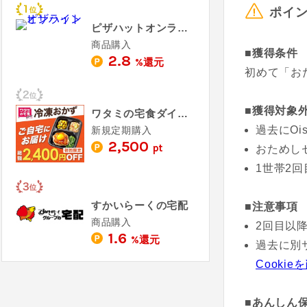
ポイ
ピザハットオンライン
商品購入
■獲得条件
2.8
%還元
初めて「お
■獲得対象
ワタミの宅食ダイレクト
過去にOi
新規定期購入
2,500
pt
おためし
1世帯2
すかいらーくの宅配
■注意事項
商品購入
2回目以
1.6
%還元
過去に別
Cookie
■あんしん