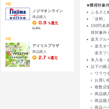
4位
■獲得対象
ノジマオンライン
ふるさと納
商品購入
「送料」
0.9
%還元
100円
0.4%
得対象外
5位
楽天グル
アイリスプラザ
楽天オ
商品購入
楽天フ
2.7
%還元
未入金・
以下の購
ワラウ
お買い
複数店
商品購
商品購
商品ペ