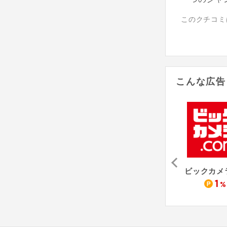
このクチコミ
こんな広告
トア
Panasonic Store Plus
ケーズデンキオンラインショップ
0.8
0.7
1
%
%
%