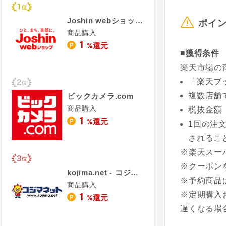
Joshin webショップ
ポイ
商品購入
1
%還元
■獲得条件
楽天市場の
「楽天ブ
複数店舗
ビックカメラ.com
商品購入
税抜金額
1
%還元
1回の注
されるこ
※楽天スー
※クーポン
kojima.net - コジマネット
※予約商品
商品購入
1
※定期購入
%還元
遅くなる場