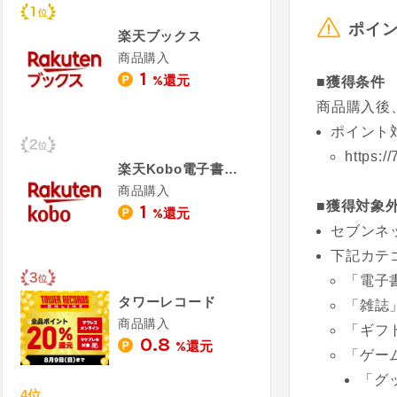
ポイ
楽天ブックス
商品購入
1
%還元
■獲得条件
商品購入後
ポイント
https:/
楽天Kobo電子書籍ストア
商品購入
■獲得対象
1
%還元
セブンネ
下記カテ
「電子書籍」
タワーレコード
「雑誌」カテ
商品購入
「ギフト」
0.8
%還元
「ゲーム」
「グ
4位