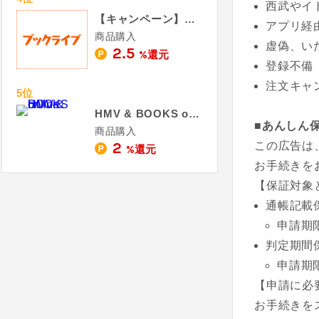
西武やイ
【キャンペーン】ブックライブ（初回購入で＋750pt）
アプリ経
商品購入
虚偽、い
2.5
%還元
登録不備
注文キャ
5位
HMV & BOOKS online
■あんしん
商品購入
2
この広告は
%還元
お手続きを
【保証対象
通帳記載
申請期
判定期間
申請期
【申請に必
お手続きを