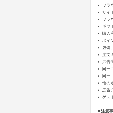
ワラ
サイ
ワラ
ギフ
購入
ポイ
虚偽
注文
広告
同一
同一
他の
広告
ゲス
■注意