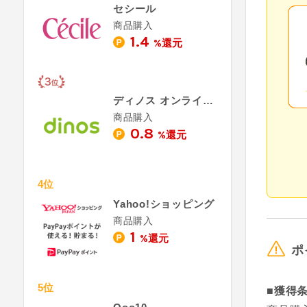
セシール
商品購入
1.4
%還元
ディノス オンラインショップ
商品購入
0.8
%還元
4位
Yahoo!ショッピング
商品購入
1
%還元
ポ
5位
■獲得