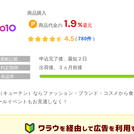
商品購入
1.9
%
商品代金の
還元
4.5
(
780件
)
申込完了後、最短２日
通帳記載
出荷後、３ヵ月前後
判定期間
承認率
10（キューテン）ならファッション・ブランド・コスメから
ールイベントもお見逃しなく！