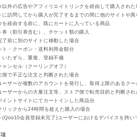
ウ以外の広告やアフィリエイトリンクを経由して購入された
トに訪問してから購入が完了するまでの間に他のサイトや異
ウを経由する前に、既にカートに入っている商品
ト券（割引券含む）、チケット類の購入
完了前に別のサイトに移動した場合
ント・クーポン・送料利用金額分
、いたずら、重複、登録不備
キャンセル（クーリングオフ）
主側で不正な注文と判断された場合
ユーザーが複数のアカウントを発行し、取得上限のあるクー
ユーザーからの大量注文等、ストア側で転売目的と判断され
ポイントサイトにてカートインした商品分
クリックから24時間を超えた購入の場合
ト(Qoo10会員登録未完了)ユーザーにおけるデバイスを跨い
事項