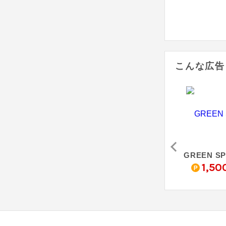
こんな広告
酵母
ネイチャーシェイプ
しら珠の輝き
0
214
7
1,50
pt
pt
%