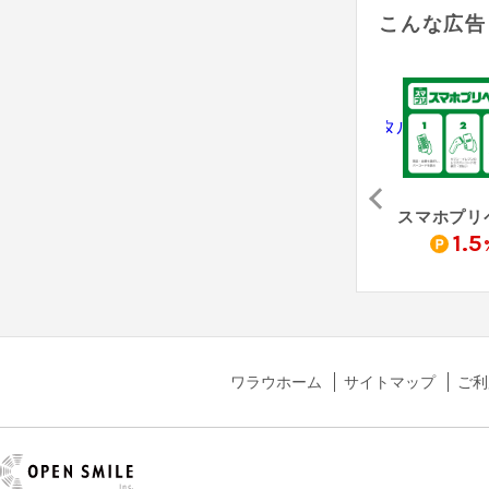
こんな広告
アサンテ（害虫駆除「シロアリ防除」無料床下診断）
Re:est - リクエスト
防犯カメラレンタル（納品完了）
0
4,000
10,500
1.5
pt
pt
pt
ワラウホーム
サイトマップ
ご利