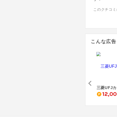
このクチコミ
こんな広告
三井住友カード ゴールド（NL）
JCBカード S
au PAY カード
三菱UFJ
0
4,000
3,000
12,0
pt
pt
pt