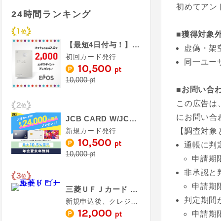
初めてアン
24時間ランキング
■獲得対象
【最短4日付与！】エポスカード
虚偽・架
初回カード発行
同一ユー
10,500
pt
10,000 pt
■お問い合
この広告は
にお問い合
JCB CARD W/JCB CARD W plus L
新規カード発行
【調査対象
10,500
pt
通帳に判
10,000 pt
申請期
非承認と
申請期
三菱ＵＦＪカード ゴールド
判定期間
新規申込後、クレジットカード発行完了（カード受取必須）
12,000
pt
申請期