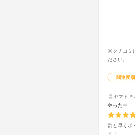
※クチコミ
ださい。
関連度
さ
ヤマト
やったー
割と早くポ
す！