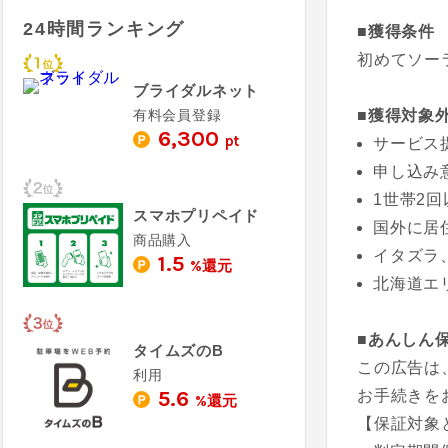
24時間ランキング
■獲得条件
初めてソー
ブライダルネット
有料会員登録
■獲得対象
6,300
pt
サービス
申し込み
1世帯2
スマホプリペイド
国外に居
商品購入
イタズラ
1.5
%還元
北海道エ
■あんしん
タイムズのB
この広告は
利用
5.6
お手続きを
%還元
【保証対象