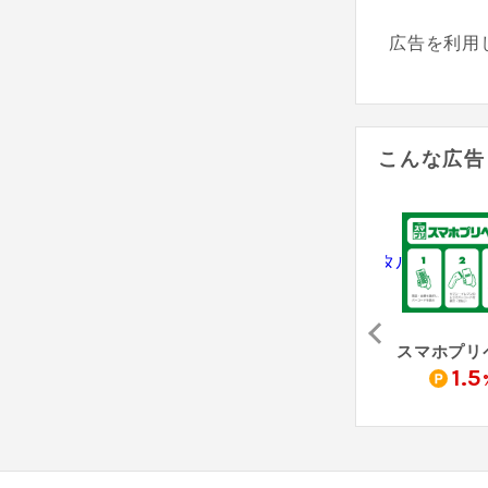
広告を利用
こんな広告
アサンテ（害虫駆除「シロアリ防除」無料床下診断）
Re:est - リクエスト
防犯カメラレンタル（納品完了）
0
4,000
10,500
1.5
pt
pt
pt