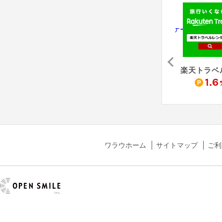
エアトリレンタカー
Skyscanner - スカイスキャナー（レンタカー）
Jcation - ジェイケーション（レンタカー）
1.6
3
1.6
pt
%
%
ワラウホーム
サイトマップ
ご利