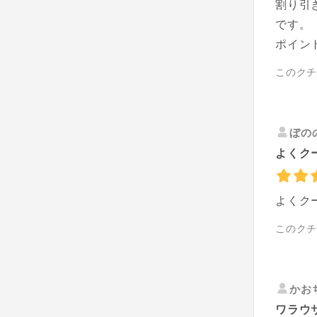
割り引
です。
ポイン
このク
ぼの
よくク
よくク
このク
かお
ワラウ