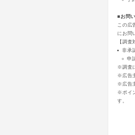
■お問
この広
にお問
【調査
非承
申
※調査
※広告
※広告
※ポイ
す。