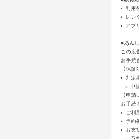
利用
レン
アプ
■あん
この広
お手続
【保証
判定
申
【申請
お手続
ご利
予約
お支
予