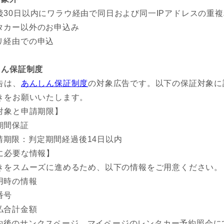
後30日以内にワラウ経由で同日および同一IPアドレスの重
タカー以外のお申込み
リ経由での申込
しん保証制度
告は、
あんしん保証制度
の対象広告です。以下の保証対象に
きをお願いいたします。
対象と申請期限】
期間保証
請期限：判定期間経過後14日以内
に必要な情報】
きをスムーズに進めるため、以下の情報をご用意ください。
用時の情報
番号
払合計金額
約後のサンクスページ、マイページのレンタカー予約照会に