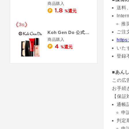
商品購入
送料
1.8
%還元
Inte
推
ご注
Koh Gen Do 公式オンラインショップ
商品購入
http
4
%還元
いた
登録
■あん
この広
お手続
【保証
通帳
申
判定
申