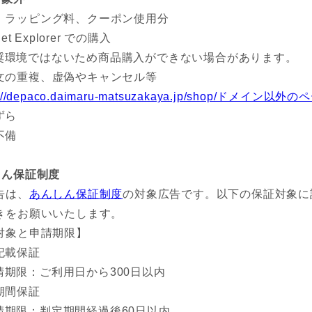
、ラッピング料、クーポン使用分
rnet Explorer での購入
奨環境ではないため商品購入ができない場合があります。
文の重複、虚偽やキャンセル等
s://depaco.daimaru-matsuzakaya.jp/shop/ドメイ
ずら
不備
しん保証制度
告は、
あんしん保証制度
の対象広告です。以下の保証対象に
きをお願いいたします。
対象と申請期限】
記載保証
請期限：ご利用日から300日以内
期間保証
請期限：判定期間経過後60日以内