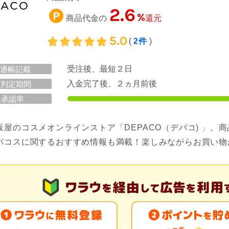
2.6
%
商品代金の
還元
5.0
(
2件
)
受注後、最短２日
通帳記載
入金完了後、２ヵ月前後
判定期間
承認率
坂屋のコスメオンラインストア「DEPACO（デパコ) 」
パコスに関するおすすめ情報も満載！楽しみながらお買い物