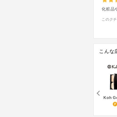
化粧品
このク
こんな
エクスボーテ クールフィニッシングルース
to/one - トーン
STAR OF THE COLOR シルキースムースUVカットクリーム
632
5.1
850
pt
%
pt