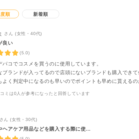
連度順
新着順
さん (女性・40代)
ミ
が良い
(5.0)
デパコでコスメを買うのに使用しています。
なブランドが入ってるので店頭にないブランドも購入できて
もよく判定中になるのも早いのでポイントも早めに貰えるの
チコミは
0
人が参考になったと回答しています
さん (女性・30代)
やヘアケア用品などを購入する際に使...
(5.0)