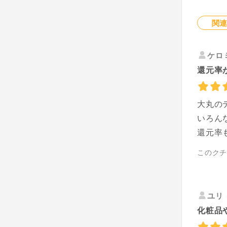
関
ケロ
還元率
大丸の
いろん
還元率
このク
ユリ
化粧品