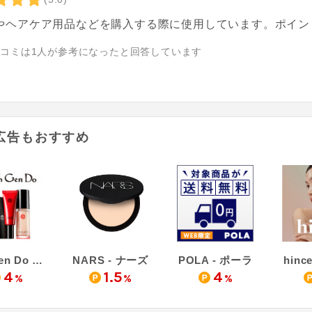
やヘアケア用品などを購入する際に使用しています。ポイン
チコミは
1
人が参考になったと回答しています
広告もおすすめ
Koh Gen Do 公式オンラインショップ
NARS - ナーズ
POLA - ポーラ
hinc
4
1.5
4
%
%
%