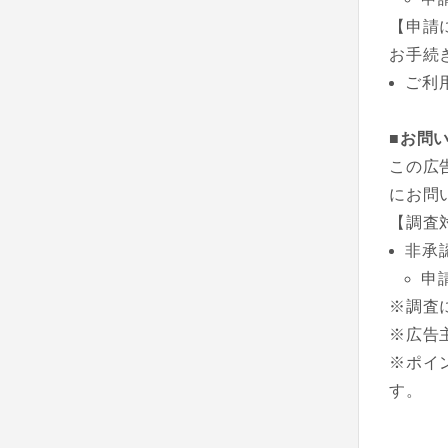
【申請
お手続
ご利
■お問
この広
にお問
【調査
非承
申
※調査
※広告
※ポイ
す。