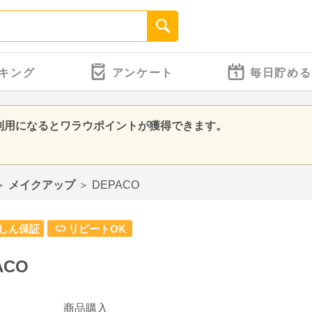
キング
アンケート
毎日貯める
ご利用になるとワラウポイントが獲得できます。
＞
メイクアップ
＞
DEPACO
しん保証
リピートOK
ACO
商品購入