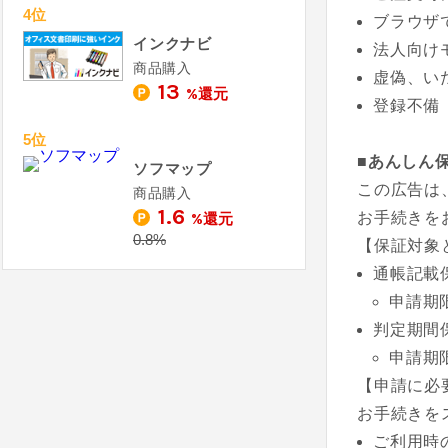
4位
ブラウザ
インクナビ
法人向けモデ
商品購入
虚偽、い
13
%還元
登録不備
5位
■あんしん
ソフマップ
この広告は
商品購入
1.6
お手続きを
%還元
0.8%
【保証対象
通帳記載
申請期
判定期間
申請期
【申請に必
お手続きを
ご利用時