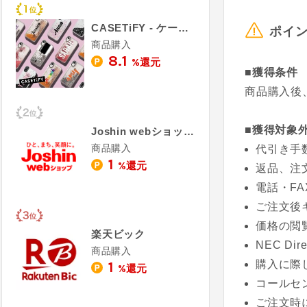
CASETiFY - ケースティファイ
ポイ
商品購入
8.1
%還元
■獲得条件
商品購入後
■獲得対象
Joshin webショップ
商品購入
代引き手
1
%還元
返品、注
電話・FA
ご注文後
価格の閲
楽天ビック
NEC D
商品購入
1
購入に際
%還元
コールセ
ご注文時に