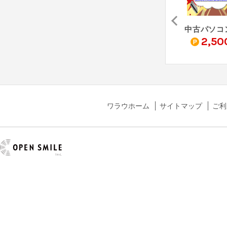
FRONTIER（フロンティア）
ASUS Store Online
1.5
1.7
2,50
%
%
%
ワラウホーム
サイトマップ
ご利