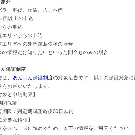
対象外
ズラ、重複、虚偽、入力不備
帯2回以上の申込
からの申込
道エリアからの申込
道エリアへの外壁塗装依頼の場合
金の情報だけ知りたいといった問合せのみの場合
しん保証制度
告は、
あんしん保証制度
の対象広告です。以下の保証対象に
きをお願いいたします。
対象と申請期限】
期間保証
請期限：判定期間経過後80日以内
に必要な情報】
きをスムーズに進めるため、以下の情報をご用意ください。