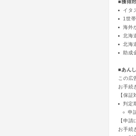
■獲得
イタ
1世
海外
北海
北海
助成
■あん
この広
お手続
【保証
判定
申
【申請
お手続