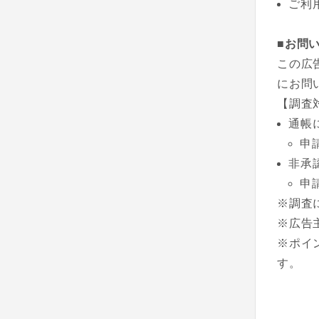
ご利
■お問
この広
にお問
【調査
通帳
申
非承
申
※調査
※広告
※ポイ
す。