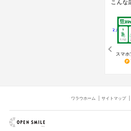
こんな
アサンテ（害虫駆除「シロアリ防除」無料床下診断）
Re:est - リクエスト
防犯カメラレンタル（納品完了）
,500
4,000
10,500
pt
pt
pt
ワラウホーム
サイトマップ