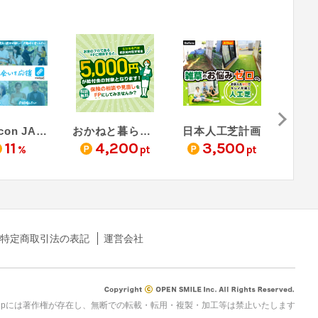
machicon JAPAN - 街コンジャパン
おかねと暮らしの相談窓口
日本人工芝計画
11
4,200
3,500
3
%
pt
pt
特定商取引法の表記
運営会社
rau.jpには著作権が存在し、無断での転載・転用・複製・加工等は禁止いたします