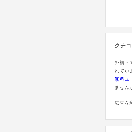
クチコ
外構・
れてい
無料ユ
ません
広告を