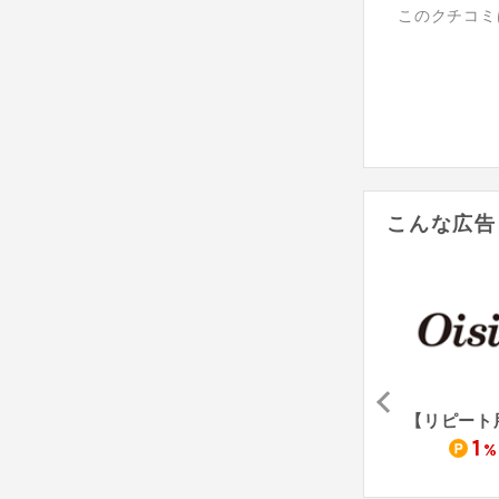
このクチコミ
こんな広告
ルタオ
肉のさかの
生協の宅配パルシステム（資料請求）
15
1,500
1
%
%
pt
%