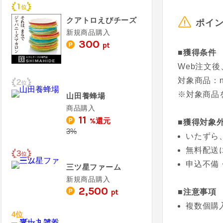
クアトロえびチーズ
ポイ
新規商品購入
300
pt
■獲得条件
Web注文後
対象商品：n
※対象商品
山田養蜂場
商品購入
11
%還元
■獲得対象
3%
いたずら
無料配送
申込不備
三ツ星ファーム
新規商品購入
2,500
pt
■注意事項
複数個購
4位