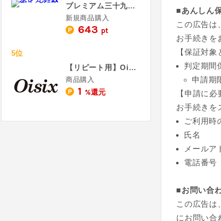
プレミアム三十九雑穀米
■あんしん
新規商品購入
この広告は
643
pt
お手続きを
【保証対象
5位
判定期間
【リピート用】Oisix - おいしっくす
商品購入
申請期
1
%還元
【申請に必
お手続きを
ご利用時
氏名
メールア
電話番号
■お問い合
この広告は
にお問い合