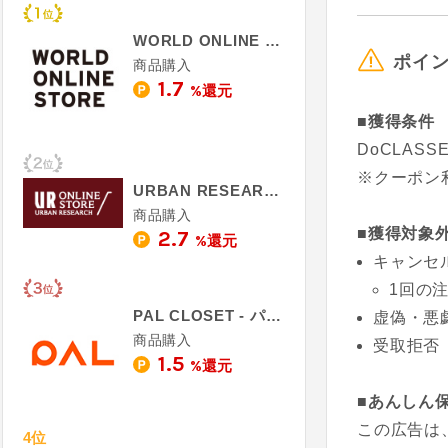
WORLD ONLINE STORE - ワールド オンラインストア
ポイ
商品購入
1.7
%還元
■獲得条件
DoCLAS
※クーポン
URBAN RESEARCH
商品購入
■獲得対象
2.7
%還元
キャンセ
1回の
PAL CLOSET - パルクローゼット
虚偽・悪
商品購入
受取拒否
1.5
%還元
■あんしん
この広告は
4位