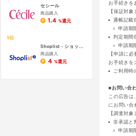
お手続きを
セシール
【保証対象
商品購入
1.4
通帳記載
%還元
申請期
判定期間
5位
申請期
Shoplist - ショップリスト
商品購入
【申請に必
4
%還元
お手続きを
ご利用時
■お問い合
この広告は
にお問い合
【調査対象
非承認と
申請期