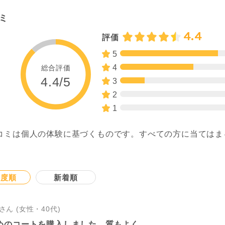
ミ
4.4
評価
5
4
総合評価
4.4/5
3
2
1
コミは個人の体験に基づくものです。すべての方に当てはま
。
連度順
新着順
さん (女性・40代)
めのコートを購入しました。質もよく...