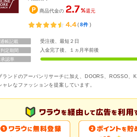
2.7
%
商品代金の
還元
4.4
(
8件
)
受注後、最短２日
通帳記載
入金完了後、１ヵ月半前後
判定期間
承認率
ブランドのアーバンリサーチに加え、DOORS、ROSSO、
シャレなファッションを提案しています。