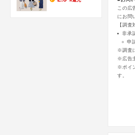
この広
にお問
【調査
非承
申
※調査
※広告
※ポイ
す。