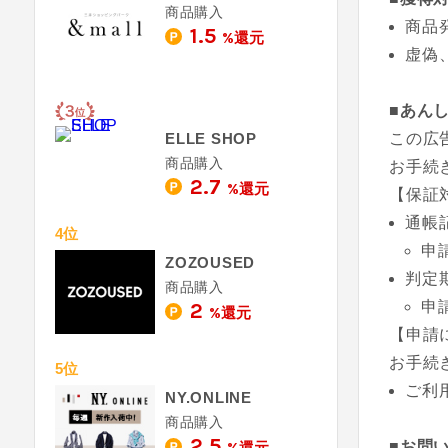
商品購入
商品
1.5
%還元
虚偽
■あん
ELLE SHOP
この広
商品購入
お手続
2.7
%還元
【保証
通帳
4位
申
ZOZOUSED
判定
商品購入
申
2
%還元
【申請
お手続
5位
ご利
NY.ONLINE
商品購入
2.5
■お問
%還元