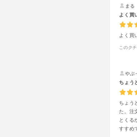
まる
よく買
よく買
このク
やぶ
ちょう
ちょう
た。注
とくる
すすめ