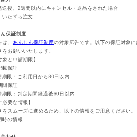
発送後、2週間以内にキャンセル・返品をされた場合
、いたずら注文
しん保証制度
告は、
あんしん保証制度
の対象広告です。以下の保証対象に
きをお願いいたします。
対象と申請期限】
記載保証
請期限：ご利用日から80日以内
期間保証
請期限：判定期間経過後60日以内
に必要な情報】
きをスムーズに進めるため、以下の情報をご用意ください。
用時の情報
い合わせ