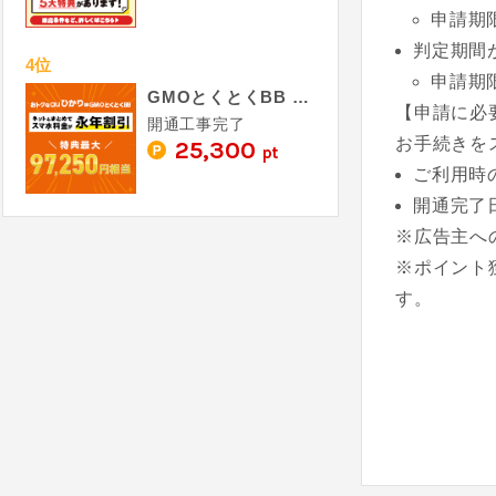
申請期
判定期間
4位
申請期
GMOとくとくBB auひかり キャッシュバックキャンペーン
【申請に必
開通工事完了
お手続きを
25,300
pt
ご利用時
開通完了
※広告主へ
※ポイント
す。