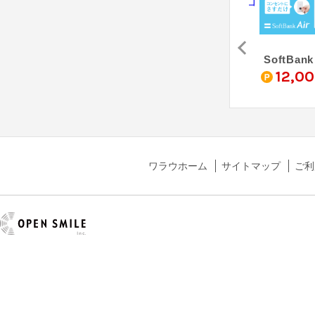
光
＠nifty（株式会社アウンカンパニー）
auひかり（フルコミット株式会社）
SoftBank
0
3,750
9,000
12,0
pt
pt
pt
ワラウホーム
サイトマップ
ご利