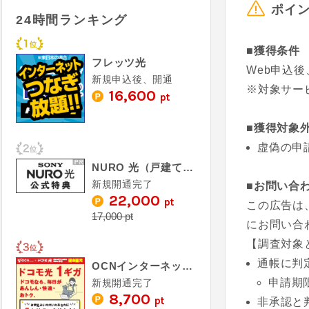
ポイ
24時間ランキング
■獲得条件
フレッツ光
Web申込
新規申込後、開通
※対象サー
16,600
pt
■獲得対象
虚偽の申
NURO 光（戸建て・マンション）
新規開通完了
■お問い合
22,000
pt
この広告は
17,000 pt
にお問い合
【調査対象
通帳に判
OCNインターネット×ドコモ光（1ギガ開通完了）
申請期
新規開通完了
8,700
pt
非承認と