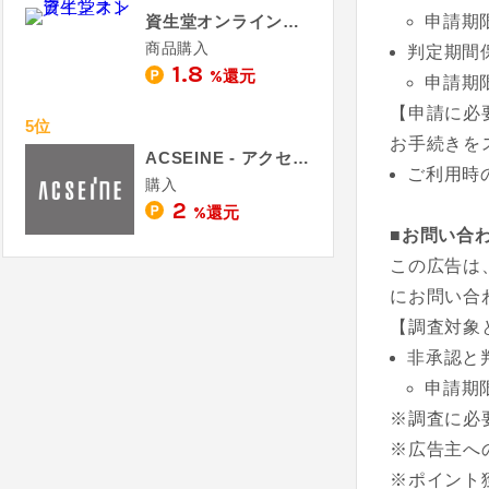
資生堂オンラインストア
申請期
商品購入
判定期間
1.8
%還元
申請期
【申請に必
5位
お手続きを
ACSEINE - アクセーヌ
ご利用時
購入
2
%還元
■お問い合
この広告は
にお問い合
【調査対象
非承認と
申請期
※調査に必
※広告主へ
※ポイント