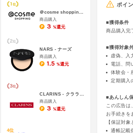
ポイ
＠cosme shopping - アットコスメ ショッピング
商品購入
■獲得条件
3
%還元
商品購入完
■獲得対象
NARS - ナーズ
虚偽、入
商品購入
1.5
%還元
電話、問
体験会・
定期購入
CLARINS - クラランス
■あんしん
商品購入
この広告は
3
%還元
お手続きを
【保証対象
4位
通帳記載