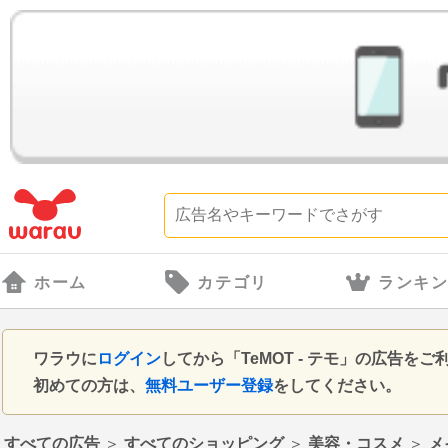
ホーム
カテゴリ
ランキ
ワラウに
ログイン
してから「TeMOT - テモ」の広告
初めての方は、
無料ユーザー登録
をしてください。
すべての広告
＞
すべてのショッピング
＞
美容・コスメ
＞
メ