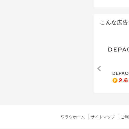
こんな広告
エクスボーテ クールフィニッシングルース
to/one - トーン
STAR OF THE COLOR シルキースムースUVカットクリーム
DEPAC
5.1
850
2.6
pt
%
pt
ワラウホーム
サイトマップ
ご利