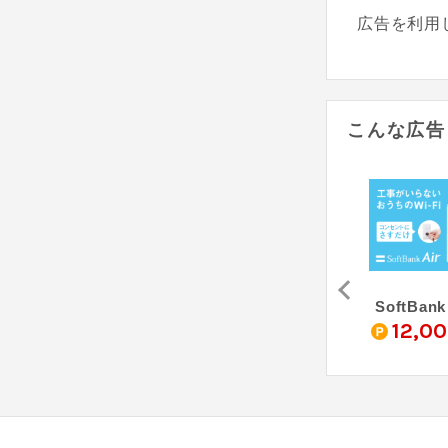
広告を利用
こんな広告
モバレコAir（購入申込）
＠nifty（株式会社アウンカンパニー）
楽天ひかり
SoftBank
0
3,750
12,0
pt
pt