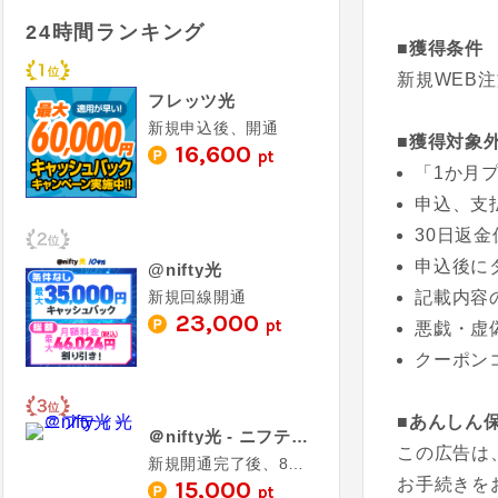
24時間ランキング
■獲得条件
新規WEB
フレッツ光
新規申込後、開通
■獲得対象
16,600
pt
「1か月
申込、支
30日返
申込後に
@nifty光
新規回線開通
記載内容
23,000
pt
悪戯・虚
クーポン
■あんしん
＠nifty光 - ニフティ光
この広告は
新規開通完了後、8ヶ月以上継続
お手続きを
15,000
pt