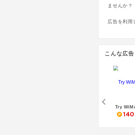
ませんか？
広告を利用
こんな広告
ベル
RakuRaku 売り切れごめん！ Wi-Fi
BroadWiMAX
Try WiM
0
5,600
4,600
140
pt
pt
pt