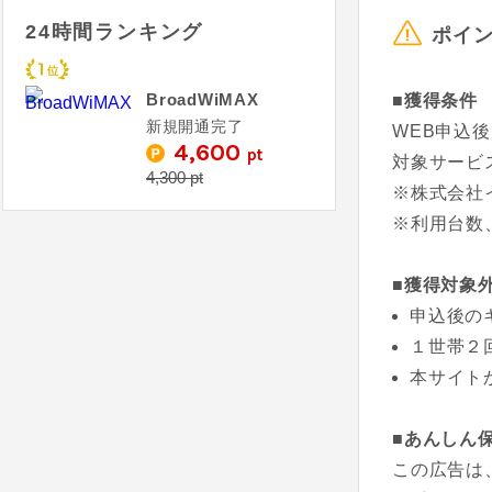
24時間ランキング
ポイ
BroadWiMAX
■獲得条件
新規開通完了
WEB申込
4,600
pt
対象サービ
4,300 pt
※株式会社
※利用台数
■獲得対象
申込後の
１世帯２
本サイト
■あんしん
この広告は