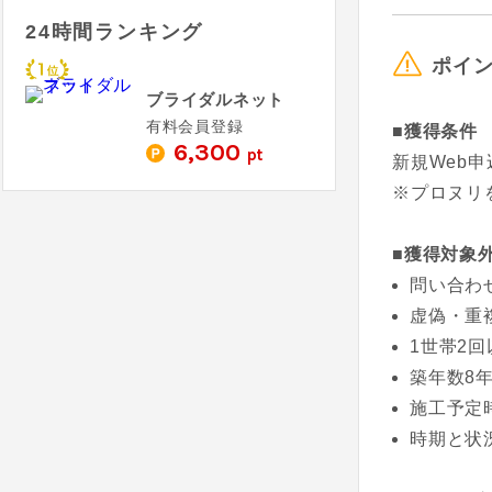
24時間ランキング
ポイ
ブライダルネット
有料会員登録
■獲得条件
6,300
pt
新規Web
※プロヌリ
■獲得対象
問い合わ
虚偽・重
1世帯2
築年数8
施工予定
時期と状