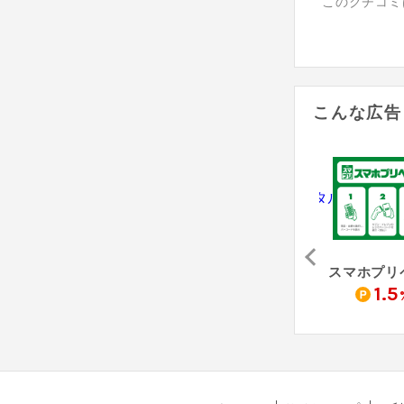
このクチコミ
こんな広告
アサンテ（害虫駆除「シロアリ防除」無料床下診断）
Re:est - リクエスト
防犯カメラレンタル（納品完了）
0
4,000
10,500
1.5
pt
pt
pt