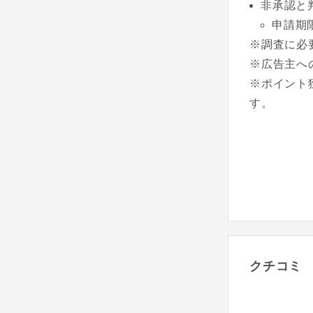
非承認と
申請期
※調査に必
※広告主へ
※ポイント
す。
クチコミ