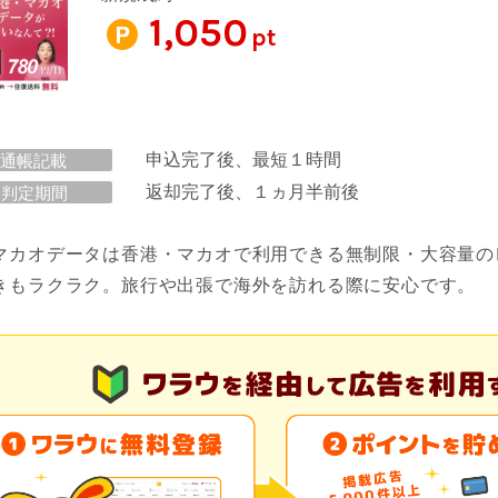
1,050
pt
申込完了後、最短１時間
通帳記載
返却完了後、１ヵ月半前後
判定期間
マカオデータは香港・マカオで利用できる無制限・大容量のレ
きもラクラク。旅行や出張で海外を訪れる際に安心です。