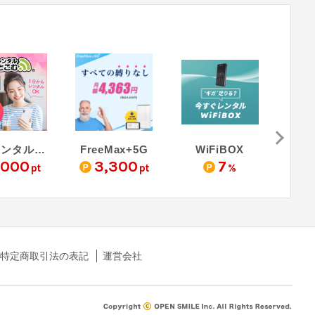
WiFiレンタルどっとこむ
FreeMax+5G
WiFiBOX
クラ
,000
3,300
7
3
pt
pt
%
特定商取引法の表記
運営会社