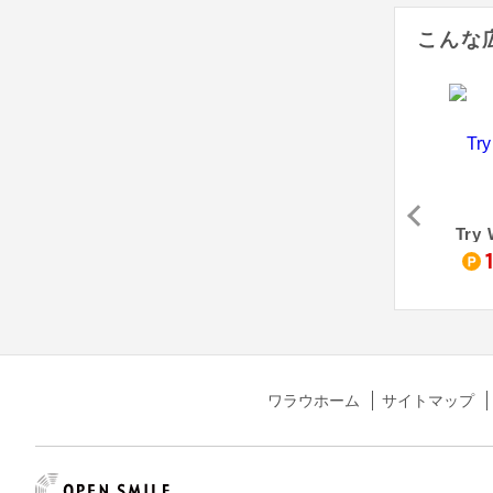
こんな
iトラベル
RakuRaku 売り切れごめん！ Wi-Fi
クラウドWi-Fi
Try
,200
5,600
800
pt
pt
pt
ワラウホーム
サイトマップ