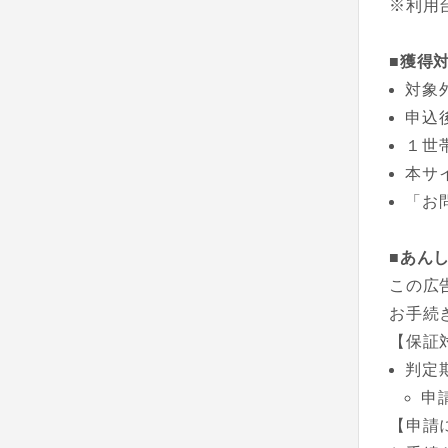
※利用
■獲得
対象
申込
１世
本サ
「お
■あん
この広
お手続
【保証
判定
申
【申請