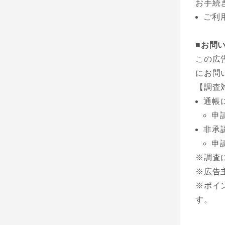
お手続
ご利
■お問
この広
にお問
【調査
通帳
申
非承
申
※調査
※広告
※ポイ
す。