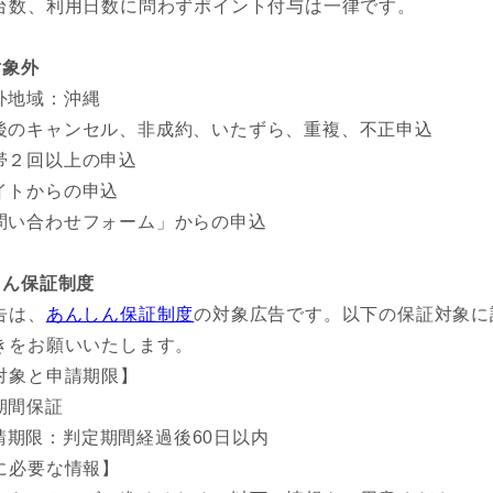
台数、利用日数に問わずポイント付与は一律です。
対象外
外地域：沖縄
後のキャンセル、非成約、いたずら、重複、不正申込
帯２回以上の申込
イトからの申込
問い合わせフォーム」からの申込
しん保証制度
告は、
あんしん保証制度
の対象広告です。以下の保証対象に
きをお願いいたします。
対象と申請期限】
期間保証
請期限：判定期間経過後60日以内
に必要な情報】