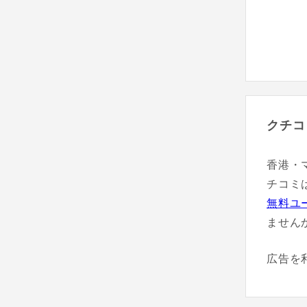
クチコ
香港・
チコミ
無料ユ
ません
広告を