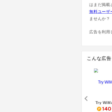
はまだ掲載
無料ユーザ
ませんか？
広告を利用
こんな広告
ベル
RakuRaku 売り切れごめん！ Wi-Fi
BroadWiMAX
Try WiM
0
5,600
4,600
140
pt
pt
pt