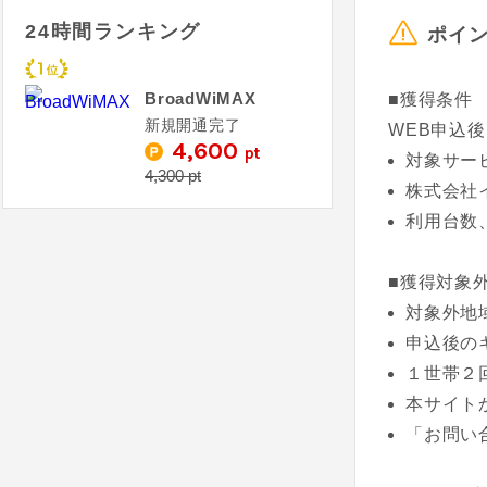
24時間ランキング
ポイ
BroadWiMAX
■獲得条件
新規開通完了
WEB申込
4,600
pt
対象サー
4,300 pt
株式会社
利用台数
■獲得対象
対象外地
申込後の
１世帯２
本サイト
「お問い