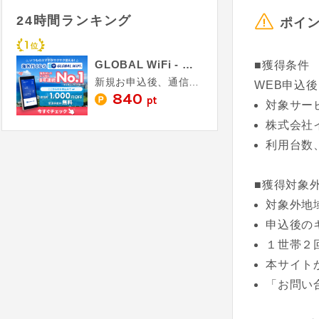
24時間ランキング
ポイ
GLOBAL WiFi - グローバルワイファイ
■獲得条件
新規お申込後、通信利用金額の入金確認
WEB申込
840
pt
対象サー
株式会社
利用台数
■獲得対象
対象外地
申込後の
１世帯２
本サイト
「お問い