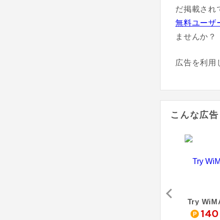
だ掲載され
無料ユーザ
ませんか？
広告を利用
こんな広告
ベル
RakuRaku 売り切れごめん！ Wi-Fi
クラウドWi-Fi
Try WiM
0
5,600
800
140
pt
pt
pt