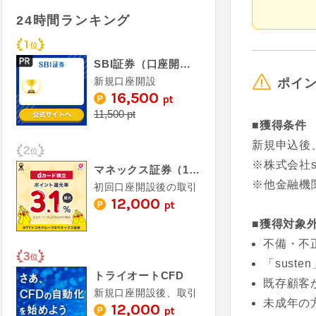
24時間ランキング
SBI証券（口座開設）
新規口座開設
ポイ
16,500
pt
11,500 pt
■獲得条件
新規申込後
※株式会社
マネックス証券（100円以上の取引完了）
※他金融機
初回口座開設後の取引
12,000
pt
■獲得対象
不備・不
「sust
トライオートCFD
既存顧客
新規口座開設後、取引
未成年の
12,000
pt