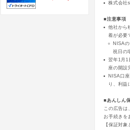
株式会社
■注意事項
他社から
着が必要
NISA
祝日の
翌年1月
座の開設
NISA
り、利益
■あんしん
この広告は
お手続きを
【保証対象