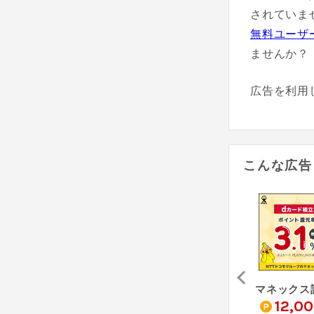
されていま
無料ユーザ
ませんか？
広告を利用
こんな広告
omo
THEO [テオ]
オルタナバンク【証券会社運営】初回投資完了（10万円以上）
0
6,000
10,300
12,0
pt
pt
pt