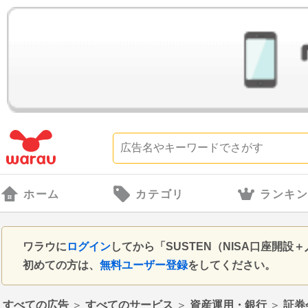
ホーム
カテゴリ
ランキ
ワラウに
ログイン
してから「SUSTEN（NISA口座開
初めての方は、
無料ユーザー登録
をしてください。
すべての広告
＞
すべてのサービス
＞
資産運用・銀行
＞
証券