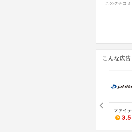
このクチコミ
こんな広告
スリムアップインソール
イビザストア（Yahoo!ショッピング店）
atRise（Yahoo!ショッピング店）
ファイテ
1
1
3.5
%
%
%