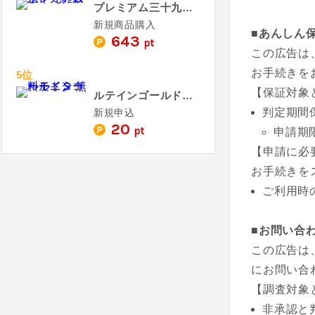
プレミアム三十九雑穀米
新規商品購入
■あんしん
643
pt
この広告は
お手続きを
5位
【保証対象
ルテインゴールドＳ 無料モニター
判定期間
新規申込
20
pt
申請期
【申請に必
お手続きを
ご利用時
■お問い合
この広告は
にお問い合
【調査対象
非承認と