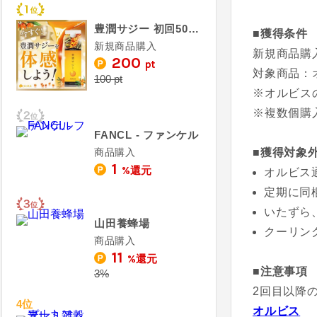
豊潤サジー 初回500円定期コース
■獲得条件
新規商品購入
新規商品購
200
pt
対象商品：オ
100 pt
※オルビス
※複数個購
FANCL - ファンケル
商品購入
■獲得対象
1
%還元
オルビス
定期に同
いたずら
山田養蜂場
クーリン
商品購入
11
%還元
■注意事項
3%
2回目以降
4位
オルビス