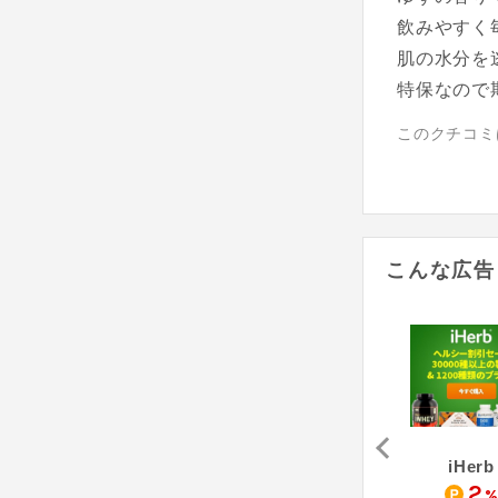
飲みやすく
肌の水分を
特保なので
このクチコミ
こんな広告
協和食研（Yahoo!ショッピング店）
キューサイ青汁関東センター（Yahoo!ショッピング店）
おくすりやさん（Yahoo!ショッピング店）
iHerb
1
1
2
%
%
%