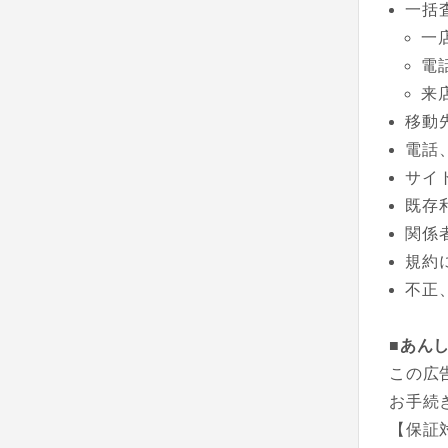
一括
一
電
来
移動
電話
サイ
既存
関係
規約
不正
■あん
この広
お手続
【保証