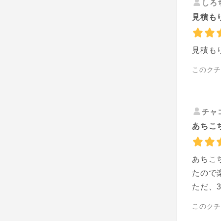
しろ
見積も
見積も
このク
チャ
あちこ
あちこ
たので
ただ、
このク