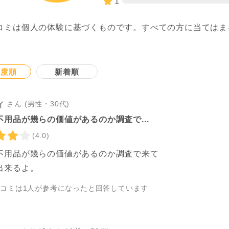
1
コミは個人の体験に基づくものです。すべての方に当てはま
。
連度順
新着順
さん (男性・30代)
イ
不用品が幾らの価値があるのか調査で...
(4.0)
不用品が幾らの価値があるのか調査で来て
出来るよ。
チコミは
1
人が参考になったと回答しています