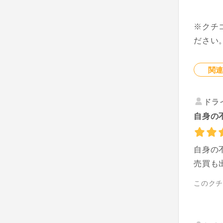
※クチ
ださい
関
ドラ
自身の
自身の
売買も
このク