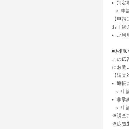
判定
申
【申請
お手続
ご利
■お問
この広
にお問
【調査
通帳
申
非承
申
※調査
※広告