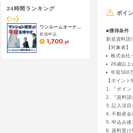
24時間ランキング
ポイ
ワンルームオーナー.com（新規資料請求）
■獲得条件
新規申込
新規資料請
1,700
pt
【対象者】
株式会社
26歳以上
年収500
【ポイント
『ポイン
『資料請
記入項目
不動産会
申込み後
資料受け