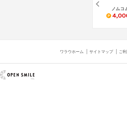
グリーン・ワークホース 無料資料請求
ALSOKホームセキュリティ
保険スクエアbang! 生命保険
ノムコ
0
4,00
pt
ワラウホーム
サイトマップ
ご利