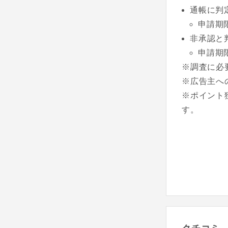
通帳に判
申請期
非承認と
申請期
※調査に必
※広告主へ
※ポイント
す。