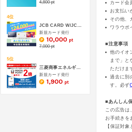
4,800 pt
カード会
お支払い
4位
その他、
JCB CARD W/JCB CARD W plus L
ワラウポ
新規カード発行
10,000
pt
■注意事項
7,000 pt
他のイオ
5位
まで」と
三菱商事エネルギー・イオンカード《発行》
ただけま
新規カード発行
過去に別
1,900
pt
す。必ず
■あんしん
この広告は
お手続きを
【保証対象