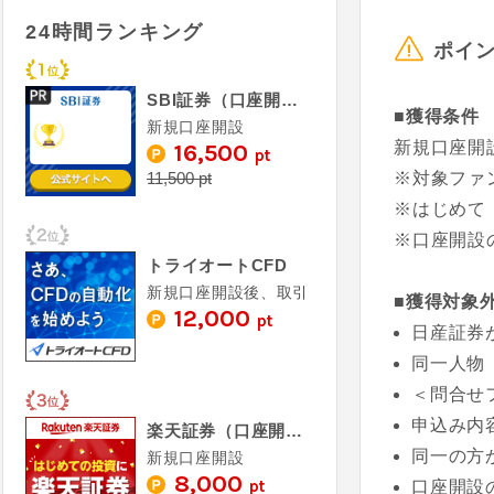
24時間ランキング
ポイ
SBI証券（口座開設）
■獲得条件
新規口座開設
新規口座開
16,500
pt
11,500 pt
※対象ファ
※はじめて
※口座開設
トライオートCFD
新規口座開設後、取引
■獲得対象
12,000
pt
日産証券
同一人物
＜問合せ
申込み内
楽天証券（口座開設）
同一の方
新規口座開設
8,000
pt
口座開設