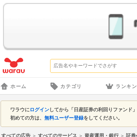
ホーム
カテゴリ
ランキ
ワラウに
ログイン
してから「日産証券の利回りファンド
初めての方は、
無料ユーザー登録
をしてください。
すべての広告
＞
すべてのサービス
＞
資産運用・銀行
＞
証券