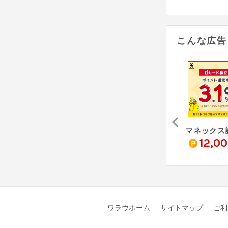
こんな広告
omo
THEO [テオ]
オルタナバンク【証券会社運営】初回投資完了（10万円以上）
0
6,000
10,300
12,0
pt
pt
pt
ワラウホーム
サイトマップ
ご利