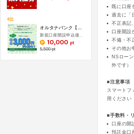
既に口座
過去に「
4位
不正表記
オルタナバンク【証券会社運営】初回投資完了（1万円以上投資）
口座開設
新規口座開設申込後、投資完了
不備・不
10,000
pt
その他お
5,500 pt
NSロー
外です）
■注意事項
スマートフ
用ください
■手数料・
口座の開
預託金口