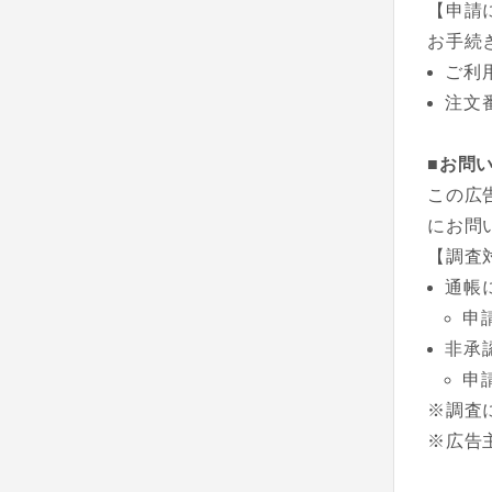
【申請
お手続
ご利
注文
■お問
この広
にお問
【調査
通帳
申
非承
申
※調査
※広告