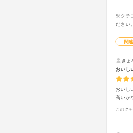
※クチ
ださい
関
きょ
おいし
おいし
高いか
このク