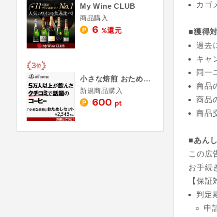
カゴ
My Wine CLUB
商品購入
6
%還元
■獲得
過去
キャ
同一
小さな焙煎 おためしセット
商品
新規商品購入
商品
600
pt
商品
■あん
この広
お手続
【保証
判定
申