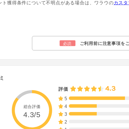
ント獲得条件について不明点がある場合は、ワラウの
カスタ
ご利用前に注意事項を
必読
ミ
4.3
評価
5
4
総合評価
4.3/5
3
2