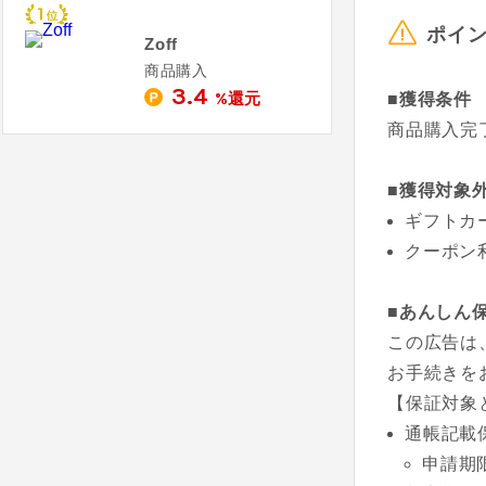
ポイ
Zoff
商品購入
3.4
%還元
■獲得条件
商品購入完
■獲得対象
ギフトカ
クーポン
■あんしん
この広告は
お手続きを
【保証対象
通帳記載
申請期