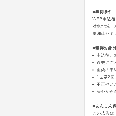
■獲得条件
WEB申込
対象地域：
※湘南ゼミ
■獲得対象
申込後、
過去にご
虚偽の申
1世帯2
不正やい
海外から
■あんしん
この広告は