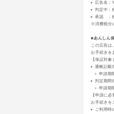
広告名：Y
判定中：
承認 ：
※消費税分
■あんしん
この広告は
お手続きを
【保証対象
通帳記載
申請期
判定期間
申請期
【申請に必
お手続きを
ご利用時