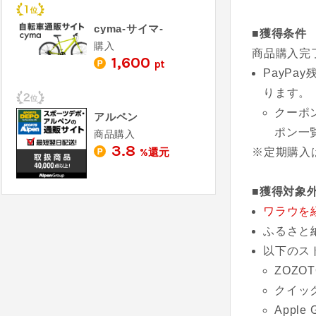
cyma-サイマ-
■獲得条件
購入
商品購入完
1,600
pt
PayP
ります。
クーポ
アルペン
ポン一
商品購入
3.8
%還元
※定期購入
■獲得対象
ワラウを
ふるさと
以下のス
ZOZOT
クイッ
Apple 