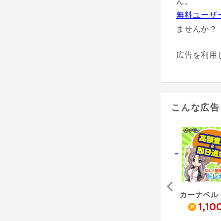
ん。
無料ユーザ
ませんか？
広告を利用
こんな広告
ク
なんでもんホビー
ホビーレンジャー
0
700
2,800
1,10
pt
pt
pt