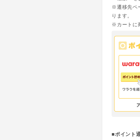
※遷移先ペ
ります。
※カートに
■ポイント通