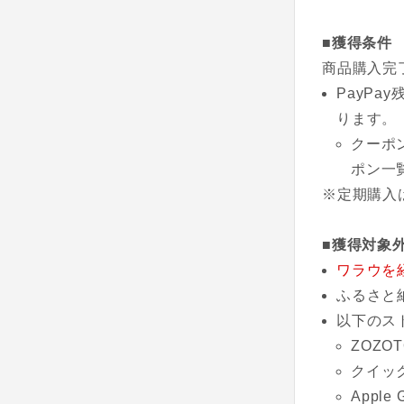
■獲得条件
商品購入完
PayP
ります。
クーポ
ポン一
※定期購入
■獲得対象
ワラウを
ふるさと
以下のス
ZOZOT
クイッ
Apple 