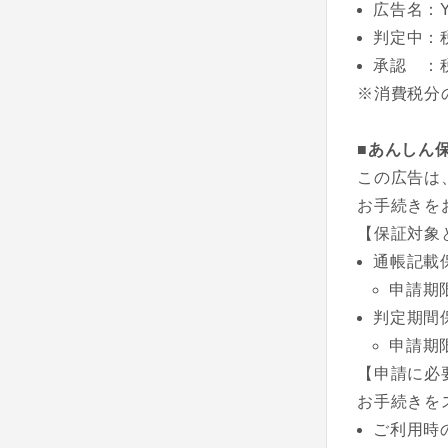
広告名：Y
判定中：
承認 ：
※消費税分
■あんしん
この広告は
お手続きを
【保証対象
通帳記載
申請期
判定期間
申請期
【申請に必
お手続きを
ご利用時