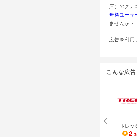
店）のクチ
無料ユーザ
ませんか？
広告を利用
こんな広告
関西エコ・アープ（Yahoo!ショッピング店）
H.S.P（Yahoo!ショッピング店）
エヌハウス（Yahoo!ショッピング店）
トレッ
1
1
2
%
%
%