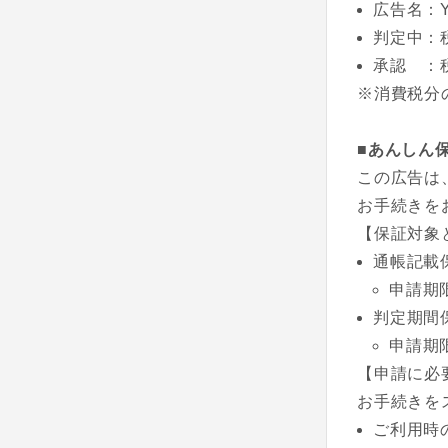
広告名：Y
判定中：
承認 ：
※消費税分
■あんしん
この広告は
お手続きを
【保証対象
通帳記載
申請期
判定期間
申請期
【申請に必
お手続きを
ご利用時