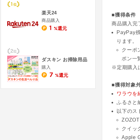
楽天24
■獲得条件
商品購入
商品購入完
1
%還元
PayP
ります。
クーポ
ポン一
ダスキン お掃除用品
購入
※定期購入
7
%還元
■獲得対象
ワラウを
ふるさと
以下のス
ZOZOT
クイッ
Apple 