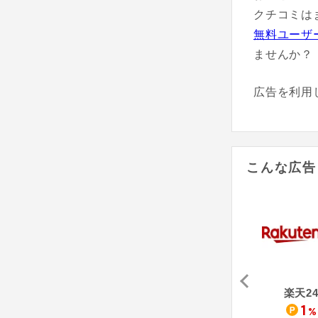
クチコミは
無料ユーザ
ませんか？
広告を利用
こんな広告
はんこプレミアム
KEURIG - キューリグ
サーモス オンラインショップ
楽天2
4,000
4
1
%
pt
%
%