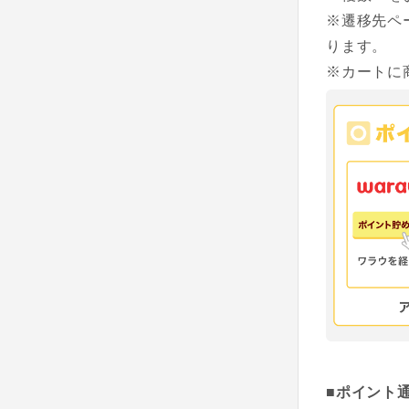
※遷移先ペ
ります。
※カートに
■ポイント通