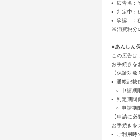
広告名：Y
判定中：
承認 ：
※消費税分
■あんしん
この広告は
お手続きを
【保証対象
通帳記載
申請期
判定期間
申請期
【申請に必
お手続きを
ご利用時