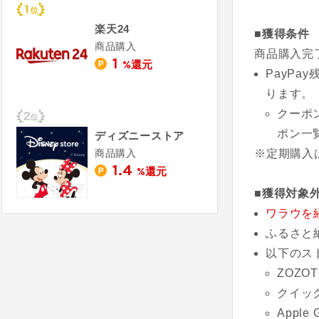
楽天24
■獲得条件
商品購入
商品購入完
1
%還元
PayP
ります。
クーポ
ポン一
ディズニーストア
商品購入
※定期購入
1.4
%還元
■獲得対象
ワラウを
ふるさと
以下のス
ZOZOT
クイッ
Apple 