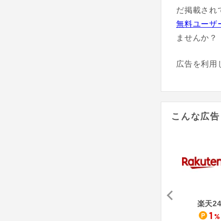
だ掲載され
無料ユーザ
ませんか？
広告を利用
こんな広告
はんこプレミアム
KEURIG - キューリグ
サーモス オンラインショップ
楽天2
4,000
4
1
%
pt
%
%