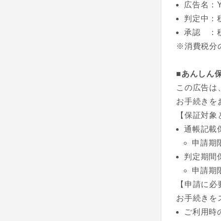
広告名：Y
判定中：
承認 ：
※消費税分
■あんしん
この広告は
お手続きを
【保証対象
通帳記載
申請期
判定期間
申請期
【申請に必
お手続きを
ご利用時