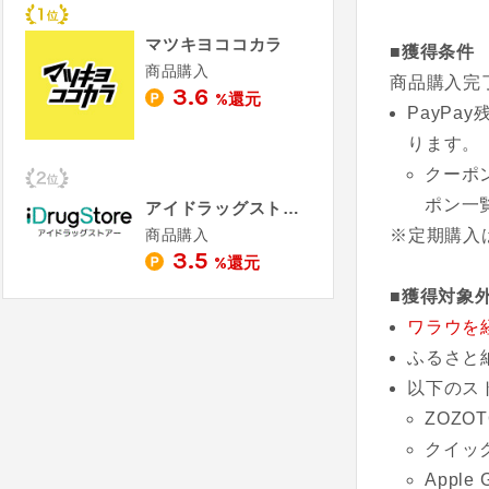
マツキヨココカラ
■獲得条件
商品購入
商品購入完
3.6
%還元
PayP
ります。
クーポ
ポン一
アイドラッグストアー
商品購入
※定期購入
3.5
%還元
■獲得対象
ワラウを
ふるさと
以下のス
ZOZOT
クイッ
Apple 