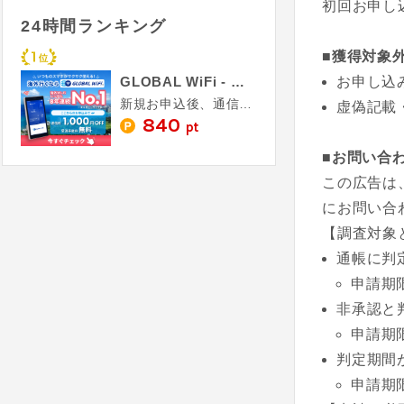
初回お申し
24時間ランキング
■獲得対象
GLOBAL WiFi - グローバルワイファイ
お申し込
新規お申込後、通信利用金額の入金確認
虚偽記載
840
pt
■お問い合
この広告は
にお問い合
【調査対象
通帳に判
申請期
非承認と
申請期
判定期間
申請期