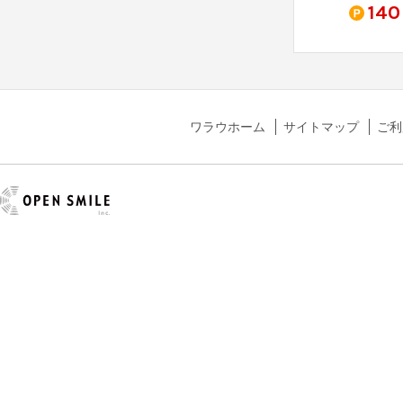
0
5,600
800
140
pt
pt
pt
ワラウホーム
サイトマップ
ご利