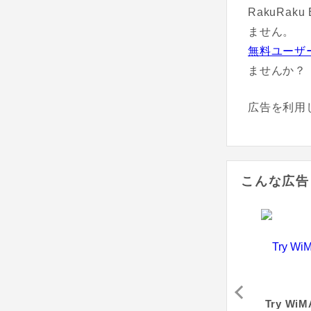
RakuRak
ません。
無料ユーザ
ませんか？
広告を利用
こんな広告
ベル
RakuRaku 売り切れごめん！ Wi-Fi
クラウドWi-Fi
Try WiM