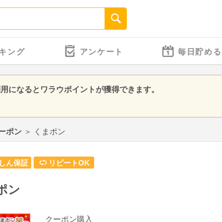
キング
アンケート
毎日貯める
利用になるとワラウポイントが獲得できます。
ーポン
＞
くまポン
しん保証
リピートOK
ポン
クーポン購入