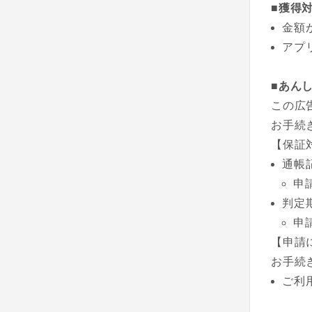
■獲得
金額
アプ
■あん
この広
お手続
【保証
通帳
申
判定
申
【申請
お手続
ご利