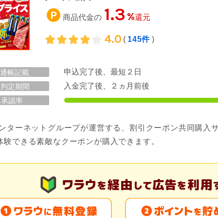
1.3
%
商品代金の
還元
4.0
(
145件
)
申込完了後、最短２日
通帳記載
入金完了後、２ヵ月前後
判定期間
承認率
インターネットグループが運営する、割引クーポン共同購入サ
体験できる素敵なクーポンが購入できます。