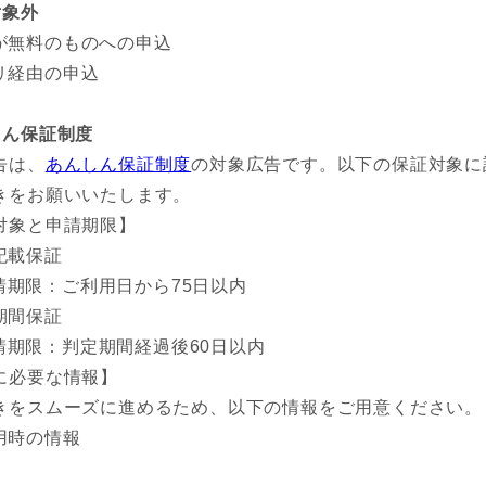
対象外
が無料のものへの申込
リ経由の申込
しん保証制度
告は、
あんしん保証制度
の対象広告です。以下の保証対象に
きをお願いいたします。
対象と申請期限】
記載保証
請期限：ご利用日から75日以内
期間保証
請期限：判定期間経過後60日以内
に必要な情報】
きをスムーズに進めるため、以下の情報をご用意ください。
用時の情報