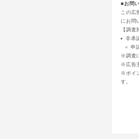
■お問
この広
にお問
【調査
非承
申
※調査
※広告
※ポイ
す。