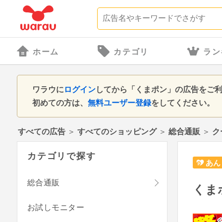
ホーム
カテゴリ
ラン
ワラウに
ログイン
してから「くまポン」の広告をご
初めての方は、
無料ユーザー登録
をしてください。
すべての広告
＞
すべてのショッピング
＞
総合通販
＞
ク
カテゴリで探す
あん
総合通販
くま
お試しモニター