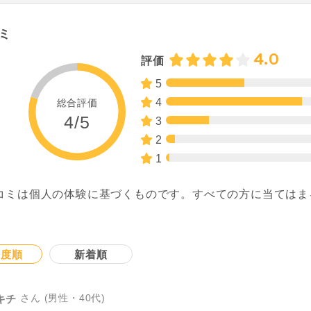
ミ
4.0
評価
5
4
総合評価
4/5
3
2
1
コミは個人の体験に基づくものです。すべての方に当てはま
。
連度順
新着順
さん (男性・40代)
キチ