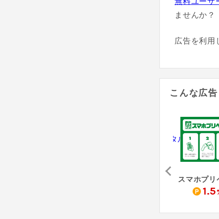
無料ユーザ
ませんか？
広告を利用
こんな広告
アサンテ（害虫駆除「シロアリ防除」無料床下診断）
Re:est - リクエスト
防犯カメラレンタル（納品完了）
0
4,000
10,500
1.5
pt
pt
pt