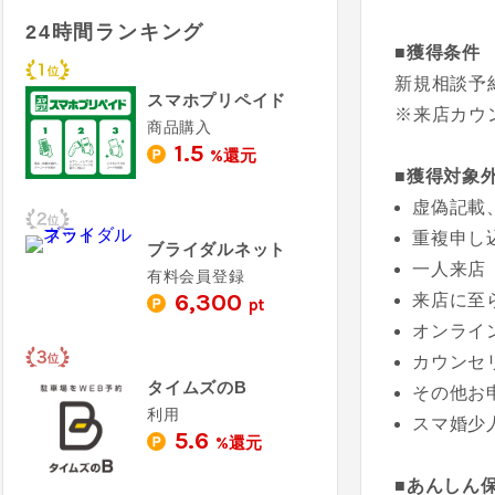
24時間ランキング
■獲得条件
新規相談予
スマホプリペイド
※来店カウ
商品購入
1.5
%還元
■獲得対象
虚偽記載
重複申し
ブライダルネット
一人来店
有料会員登録
6,300
来店に至
pt
オンライ
カウンセ
タイムズのB
その他お
利用
スマ婚少
5.6
%還元
■あんしん