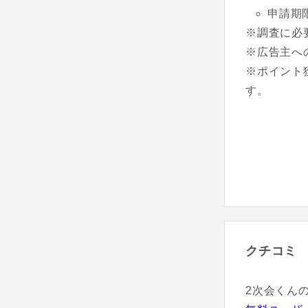
申請期
※調査に必
※広告主へ
※ポイント
す。
クチコミ
2次会くん