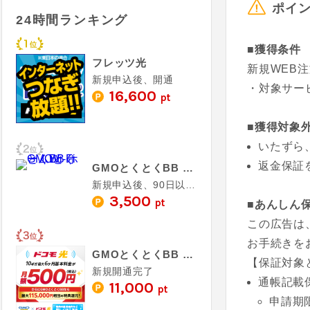
ポイ
24時間ランキング
■獲得条件
フレッツ光
新規WEB
新規申込後、開通
・対象サービス：
16,600
pt
■獲得対象
いたずら
返金保証
GMOとくとくBB ホームWi-Fi
新規申込後、90日以内の利用開始＋1ヶ月以上の利用
3,500
pt
■あんしん
この広告は
お手続きを
GMOとくとくBB ドコモ光
【保証対象
新規開通完了
通帳記載
11,000
pt
申請期