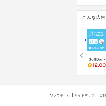
こんな広告
光
＠nifty（株式会社アウンカンパニー）
auひかり（フルコミット株式会社）
SoftBank
0
3,750
9,000
12,0
pt
pt
pt
ワラウホーム
サイトマップ
ご利