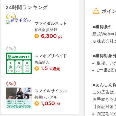
24時間ランキング
ポイ
ブライダルネット
■獲得条件
有料会員登録
新規Web
6,300
pt
※株式会社
スマホプリペイド
■獲得対象
商品購入
重複、い
1.5
%還元
1世帯2
■あんしん
スマイルサイクル
この広告は
初回レンタル
お手続きを
1,050
pt
【保証対象
判定期間