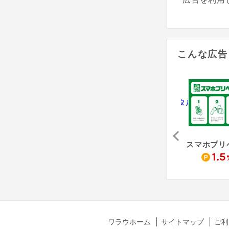
こんな広告
アサンテ（害虫駆除「シロアリ防除」無料床下診断）
Re:est - リクエスト
防犯カメラレンタル（納品完了）
0
4,000
10,500
1.5
pt
pt
pt
ワラウホーム
サイトマップ
ご利