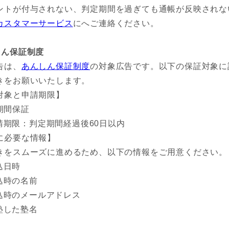
ントが付与されない、判定期間を過ぎても通帳が反映されな
カスタマーサービス
にへご連絡ください。
しん保証制度
告は、
あんしん保証制度
の対象広告です。以下の保証対象に
きをお願いいたします。
対象と申請期限】
期間保証
請期限：判定期間経過後60日以内
に必要な情報】
きをスムーズに進めるため、以下の情報をご用意ください。
込日時
込時の名前
込時のメールアドレス
塾した塾名