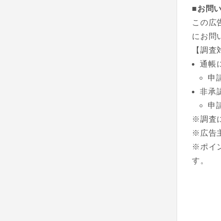
■お問
この広
にお問
【調査
通帳
申
非承
申
※調査
※広告
※ポイ
す。