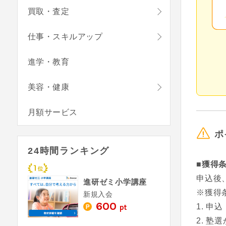
買取・査定
仕事・スキルアップ
進学・教育
美容・健康
月額サービス
ポ
24時間ランキング
■獲得
申込後
進研ゼミ小学講座
※獲得
新規入会
600
申込
pt
塾選