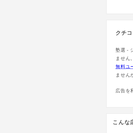
クチコ
塾選 
ません
無料ユ
ません
広告を
こんな