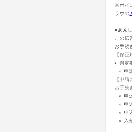
※ポイ
ラウの
■あん
この広
お手続
【保証
判定
申
【申請
お手続
申
申
申
入