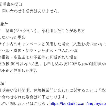
証明書を提出
に問い合わせる必要はありません。
対象外
に「塾選(ジュクセン) 」を利用したことがある方
しなかった場合
サイト内のキャンペーンと併用した場合（入塾お祝い金 /キ
ンセル・虚偽・架空・いたずら・申込み不備
タ重複・広告主より不正等と判断された場合
込み後 90日以内の入塾、お申し込み後120日以内の証明書
他不正と判断した場合
事項
証明書や資料請求、体験授業問い合わせに関することは「塾
い合わせされた場合は却下となります。
のお問い合わせはこちら：
https://bestjuku.com/inquiry/su