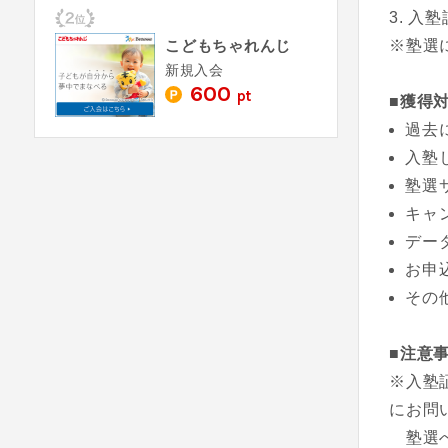
入塾
※塾選
こどもちゃれんじ
新規入会
600
pt
■獲得
過去
入塾
塾選
キャ
デー
お申
その
■注意
※入塾
にお問
塾選へ